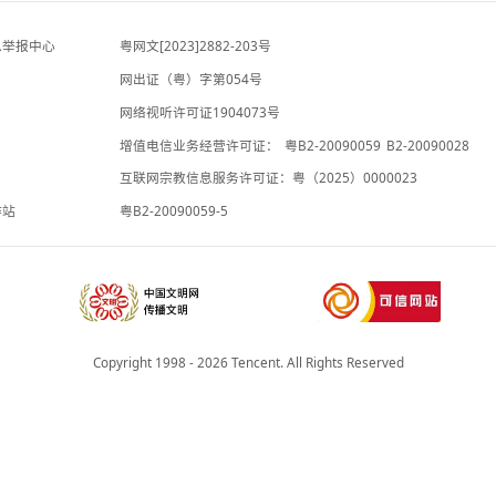
-6小时前
夜读丨遗产留给保姆不留给孩子？他们拍
专题
下上海老人大胆的尝试
-3小时前
违法和不良信息举报中心
粤网文[2023]2882-203号
网出证（粤）字第054号
理局
网络视听许可证1904073号
增值电信业务经营许可证：
粤B2-20
承诺书
互联网宗教信息服务许可证：粤（2025
院法律服务工作站
粤B2-20090059-5