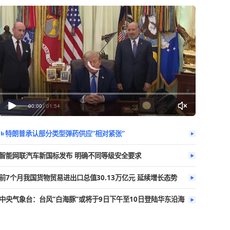
今日热播
更多
李云泽被罢免
00:00
/
01:54
特朗普承认部分类型弹药供应“相对紧张
智能网联汽车新国标发布 明确不同等级