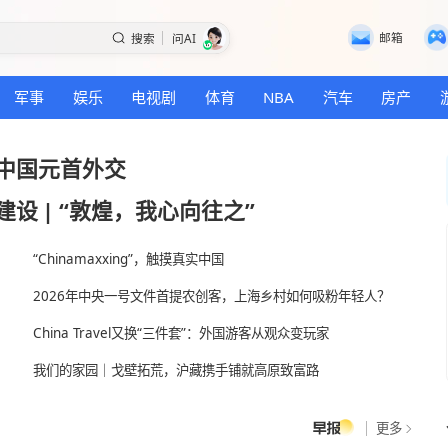
搜索
问AI
国际
军事
娱乐
电视剧
体育
NBA
年以来中国元首外交
各方面建设
|
“敦煌，我心向往之”
“Chinamaxxing”，触摸真实中国
2026年中央一号文件首提农创客，上海乡村如
China Travel又换“三件套”：外国游客从观众
我们的家园｜戈壁拓荒，沪藏携手铺就高原致