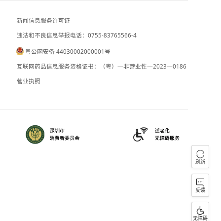
前7个月我国货物贸易进出口总值30.13
中央气象台：台风“白海豚”或将于9日下
新闻信息服务许可证
违法和不良信息举报电话：0755-83765
粤公网安备 44030002000001号
090059
B2-20090028
互联网药品信息服务资格证书：（粤）—
）0000023
营业执照