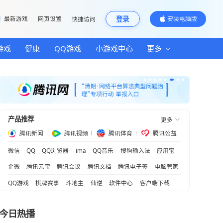
邮箱
最新游戏
网页设置
快捷访问
汽车
房产
游戏
健康
QQ游戏
小游
产品推荐
腾讯新闻
腾讯视频
腾
何吸粉年轻人？
微信
QQ
QQ浏览器
ima
QQ音乐
变玩家
企微
腾讯元宝
腾讯会议
腾讯文档
QQ游戏
棋牌赛事
斗地主
仙逆
软
富路