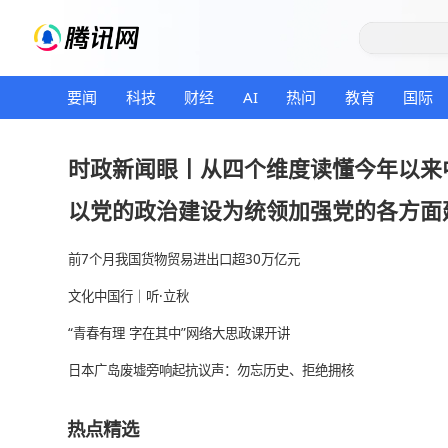
要闻
科技
财经
AI
热问
教育
时政新闻眼丨从四个维度读懂今
以党的政治建设为统领加强党的
前7个月我国货物贸易进出口超30万亿元
文化中国行｜听·立秋
“青春有理 字在其中”网络大思政课开讲
日本广岛废墟旁响起抗议声：勿忘历史、拒绝拥核