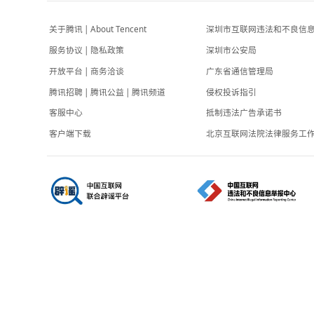
-7小时前
河南省人社厅回应“带薪错峰休假通知”引关
注：表述不够准确，待修改后印发
界面新闻
-5小时前
关于腾讯
|
About Tencent
深圳市互联网
服务协议
|
隐私政策
深圳市公安局
开放平台
|
商务洽谈
广东省通信管
腾讯招聘
|
腾讯公益
|
腾讯频道
侵权投诉指引
客服中心
抵制违法广告
客户端下载
北京互联网法